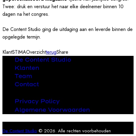
Twee: druk en verstuur het naar elke deelnemer binnen 10
dagen na het congres.
De Content Studio ging de uitdaging aan en leverde binnen de
opgelegde termijn.
Klant
STIMA
Overzicht
terug
Share
De Content Studio
Klanten
Team
Contact
Privacy Policy
Algemene Voorwaarden
De Content Studio
© 2026. Alle rechten voorbehouden